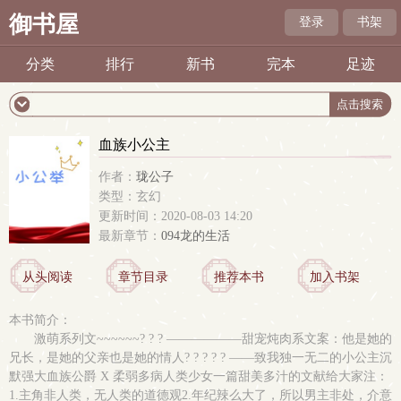
御书屋
登录
书架
分类
排行
新书
完本
足迹
血族小公主
作者：
珑公子
类型：玄幻
更新时间：2020-08-03 14:20
最新章节：
094龙的生活
从头阅读
章节目录
推荐本书
加入书架
本书简介：
激萌系列文~~~~~~? ? ? ——————甜宠炖肉系文案：他是她的
兄长，是她的父亲也是她的情人? ? ? ? ? ——致我独一无二的小公主沉
默强大血族公爵 X 柔弱多病人类少女一篇甜美多汁的文献给大家注：
1.主角非人类，无人类的道德观2.年纪辣么大了，所以男主非处，介意