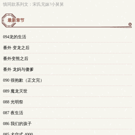
慎同款系列文：宋氏兄妹?小舅舅
最新章节
更
094龙的生活
多
番外 变龙之后
番外变熊之后
番外 龙妈与傻爹
090 很抱歉（正文完）
089 魔龙灭世
088 光明祭
087 夜生活
086 我们的孩子
085 犬交式 4000